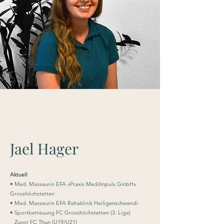
Jael Hager
Aktuell
• Med. Masseurin EFA «Praxis MediImpuls GmbH»
Grosshöchstetten
• Med. Masseurin EFA Rehaklinik Heiligenschwendi
• Sportbetreuung FC Grosshöchstetten (3. Liga)
Zuvor FC Thun (U19/U21)